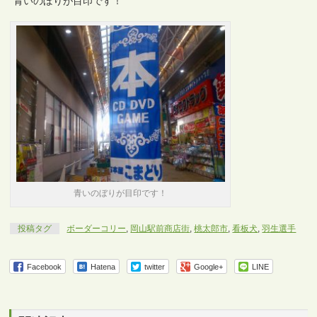
青いのぼりが目印です！
青いのぼりが目印です！
投稿タグ
ボーダーコリー
,
岡山駅前商店街
,
桃太郎市
,
看板犬
,
羽生選手
Facebook
Hatena
twitter
Google+
LINE