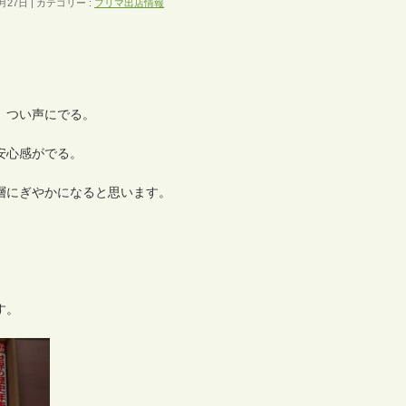
月27日
カテゴリー :
フリマ出店情報
、つい声にでる。
安心感がでる。
層にぎやかになると思います。
す。